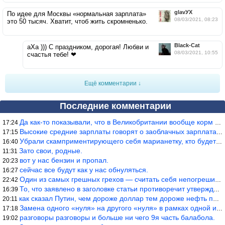
glavУХ
По идее для Москвы «нормальная зарплата»
08/03/2021, 08:23
это 50 тысяч. Хватит, чтоб жить скромненько.
Black-Cat
аХа ))) С праздником, дорогая! Любви и
08/03/2021, 10:55
счастья тебе! ❤
Ещё комментарии ↓
Последние комментарии
Да как-то показывали, что в Великобритании вообще корм для живот
17:24
Высокие средние зарплаты говорят о заоблачных зарплатах определё
17:15
Убрали скамприментирующего себя марианетку, кто будет следующим…
16:40
Зато свои, родные.
11:31
вот у нас бензин и пропал.
20:23
сейчас все будут как у нас обнуляться.
16:27
Один из самых грешных грехов — считать себя непогрешимым.
22:42
То, что заявлено в заголовке статьи противоречит утверждению &qu
16:39
как сказал Путин, чем дороже доллар тем дороже нефть продадим.
20:11
Замена одного «нуля» на другого «нуля» в рамках одной и той же с
17:18
разговоры разговоры и больше ни чего 9я часть балабола.
19:02