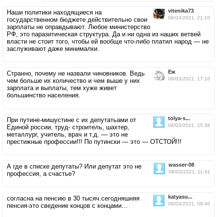
vitenika73
Наши политики находящиеся на
08/03/2021, 21:10
государственном бюджете действительно свои
зарплаты не оправдывают. Любое министерство
РФ, это паразитическая структура. Да и ни одна из наших ветвей
власти не стоит того, чтобы ей вообще что-либо платил народ — не
заслуживают даже минималки.
Ёж
Странно, почему не назвали чиновников. Ведь
08/03/2021, 17:10
чем больше их количество и чем выше у них
зарплата и выплаты, тем хуже живет
большинство населения.
tolya-s...
При путине-мишустине с их депутатьами от
08/03/2021, 15:38
Единой россии, труд- строитель, шахтер,
металлург, учитель, врач и т.д. — это не
престижные профессии!!! По путински — это — ОТСТОЙ!!!
wasser-08
А где в списке депутаты? Или депутат это не
08/03/2021, 11:41
профессия, а счастье?
katyasu...
согласна на пенсию в 30 тысяч.сегодняшняя
08/03/2021, 09:40
пенсия-это сведение концов с концами…