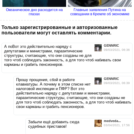
Океаническое дно расходится на
Главные заявления Путина на
глазах
совещании в Кремле об экономике
Только зарегистрированные и авторизованные
пользователи могут оставлять комментарии.
GENNRIC
А поВот это действительно наряду с
09/03/2021, 06:36
депутатами и министрами, паразитические
структуры, считающие, что они созданы не для
того чтоб соблюдать законность, а для того чтоб набивать свои
карманы и грабить пенсионеров.
GENNRIC
Прошу прощения, сбой в работе
09/03/2021, 06:39
клавиатуры. А почему в этом списке нет
налоговой инспекции и ПФР? Вот это
действительно наряду с депутатами и министрами,
паразитические структуры, считающие, что они созданы не
для того чтоб соблюдать законность, а для того чтоб набивать
свои карманы и грабить пенсионеров.
medveda...
Забыли ещё добавить сюда
03/04/2021, 17:56
судебных приставов!