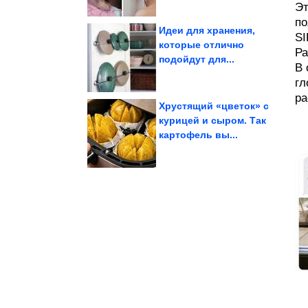
Эт
по
Идеи для хранения,
SI
которые отлично
Ра
подойдут для...
здоровье...
жизнь. Как влияет на
В 
10 минут в день изменят
гл
ра
Хрустящий «цветок» с
курицей и сыром. Так
картофель вы...
заключенных к...
допустить больше
Правительство хочет