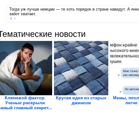
Тогда уж лучше немцам — те хоть порядок в стране наведут. А янк
забот хватает.
↑
Тематические новости
Ключевой фактор.
Крутая идея из старых
Мемы, посл
Ученые раскрыли
джинсов
легче
самый главный секрет...