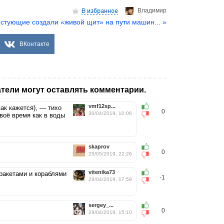
выглядит...
Владимир
стующие создали «живой щит» на пути машин... »
ВКонтакте
тели могут оставлять комментарии.
vmf12sp...
как кажется), — тихо
0
30/04/2019, 10:06
воё время как в воды
skaprov
0
25/05/2019, 22:26
vitenika73
 ракетами и кораблями
-1
29/04/2019, 17:59
sergey_...
0
29/04/2019, 15:10