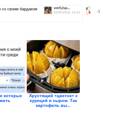
vmf12sp...
и со своим бардаком
-1
02/05/2019, 16:12
е которых
Хрустящий «цветок» с
 жить
курицей и сыром. Так
картофель вы...