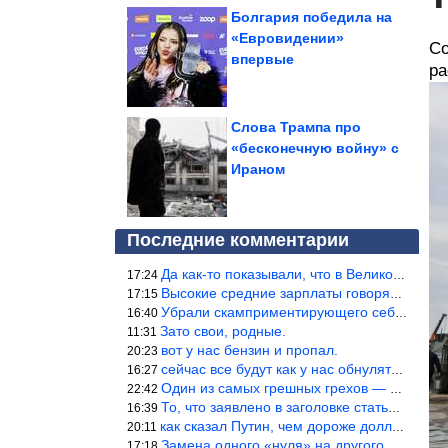
Болгария победила на
«Евровидении»
Со
впервые
ра
Слова Трампа про
«бесконечную войну» с
Ираном
Последние комментарии
Да как-то показывали, что в Великобритании вообще корм для живот
17:24
Высокие средние зарплаты говорят о заоблачных зарплатах определё
17:15
Убрали скамприментирующего себя марианетку, кто будет следующим…
16:40
Зато свои, родные.
11:31
вот у нас бензин и пропал.
20:23
сейчас все будут как у нас обнуляться.
16:27
Один из самых грешных грехов — считать себя непогрешимым.
22:42
То, что заявлено в заголовке статьи противоречит утверждению &qu
16:39
как сказал Путин, чем дороже доллар тем дороже нефть продадим.
20:11
Замена одного «нуля» на другого «нуля» в рамках одной и той же с
17:18