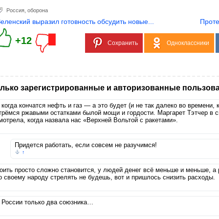
Россия
,
оборона
Зеленский выразил готовность обсудить новые...
Проте
+12
Сохранить
Одноклассники
лько зарегистрированные и авторизованные пользова
 когда кончатся нефть и газ — а это будет (и не так далеко во времени, 
трёмся ржавыми остатками былой мощи и гордости. Маргарет Тэтчер в с
мотрела, когда назвала нас «Верхней Вольтой с ракетами».
Придется работать, если совсем не разучимся!
↑
оить просто сложно становится, у людей денег всё меньше и меньше, а
о своему народу стрелять не будешь, вот и пришлось снизить расходы.
 России только два союзника…