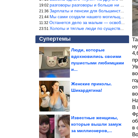
разговоры разговоры и больше ни чего 9я часть балабола.
19:02
Зарплаты и пенсии для большинства населения в регионах нищенские
21:36
Мы сами создали нашего могильщика, это ИИ. Он нас и похоронит. М
21:44
Останется дело за малым — освободить планету Земля от глупого ви
11:32
Холопы и тяглые люди по существу одно и тоже. Буржуи и холопы сн
23:51
Супертемы
Та
ну
Люди, которые
4,
вдохновились своими
пр
Самые скупые знаки
Зодиака
пушистыми любимцами
Ув
и...
во
го
Женские приколы.
от
Шикардятина!
во
Самые опасные
игрушки
На
В 
Фр
Известные женщины,
об
которые вышли замуж
в 
за миллионеров,...
Во