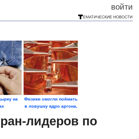
войти
дырку на
Физики смогли поймать
ах
в ловушку ядро аргона,
разогнанное...
тран-лидеров по