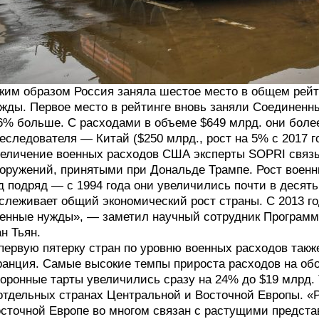
ким образом Россия заняла шестое место в общем рейт
жды. Первое место в рейтинге вновь заняли Соединенн
6% больше. С расходами в объеме $649 млрд. они боле
еследователя — Китай ($250 млрд., рост на 5% с 2017 г
еличение военных расходов США эксперты SOPRI связы
оружений, принятыми при Дональде Трампе. Рост военн
д подряд — с 1994 года они увеличились почти в десять
слеживает общий экономический рост страны. С 2013 го
енные нужды», — заметил научный сотрудник Программ
н Тьян.
первую пятерку стран по уровню военных расходов так
анция. Самые высокие темпы прироста расходов на обо
оронные тарты увеличились сразу на 24% до $19 млрд.
отдельных странах Центральной и Восточной Европы. «
сточной Европе во многом связан с растущими предста