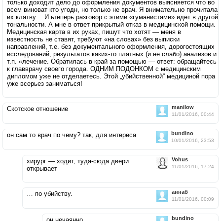
только доходит дело до оформления документов выясняется что во
всем виноват кто угодн, но только не врач. Я внимательно прочитала
их клятву… И ьтеперь разговор с этими «гуманистами» идет в другой
тональности. А мне в ответ прикрытый отказ в медицинской помощи.
Медицинская карта в их руках, пишут что хотят — меня в
известность не ставят, требуют «на словах» без выписки
направлений, т.е. без документального оформления, дорогостоящих
исследований, результатов каких-то платных (и не слабо) анализов и
т.п. «лечение. Обратилась в край за помощью — ответ: обращайтесь
к главврачу своего города. ОДНИМ ПОДОНКОМ с медицинским
дипломом уже не отделаетесь. Этой „убийственной“ медициной пора
уже всерьез заниматься!
manilow
Скотское отношение
11/01/2016, 00:44
bundino
он сам то врач по чему? так, для интереса
10/01/2016, 23:53
Vohus
хирург — ходит, туда-сюда двери
11/01/2016, 17:24
открывает
аннаб
… по убийству.
11/01/2016, 00:09
bundino
он нечаянно…