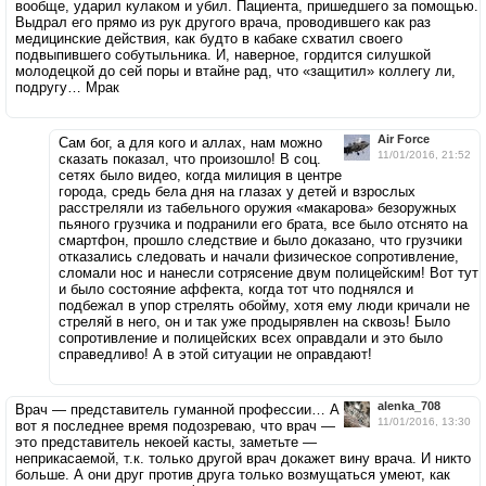
вообще, ударил кулаком и убил. Пациента, пришедшего за помощью.
Выдрал его прямо из рук другого врача, проводившего как раз
медицинские действия, как будто в кабаке схватил своего
подвыпившего собутыльника. И, наверное, гордится силушкой
молодецкой до сей поры и втайне рад, что «защитил» коллегу ли,
подругу… Мрак
Air Force
Сам бог, а для кого и аллах, нам можно
11/01/2016, 21:52
сказать показал, что произошло! В соц.
сетях было видео, когда милиция в центре
города, средь бела дня на глазах у детей и взрослых
расстреляли из табельного оружия «макарова» безоружных
пьяного грузчика и подранили его брата, все было отснято на
смартфон, прошло следствие и было доказано, что грузчики
отказались следовать и начали физическое сопротивление,
сломали нос и нанесли сотрясение двум полицейским! Вот тут
и было состояние аффекта, когда тот что поднялся и
подбежал в упор стрелять обойму, хотя ему люди кричали не
стреляй в него, он и так уже продырявлен на сквозь! Было
сопротивление и полицейских всех оправдали и это было
справедливо! А в этой ситуации не оправдают!
alenka_708
Врач — представитель гуманной профессии… А
11/01/2016, 13:30
вот я последнее время подозреваю, что врач —
это представитель некоей касты, заметьте —
неприкасаемой, т.к. только другой врач докажет вину врача. И никто
больше. А они друг против друга только возмущаться умеют, как