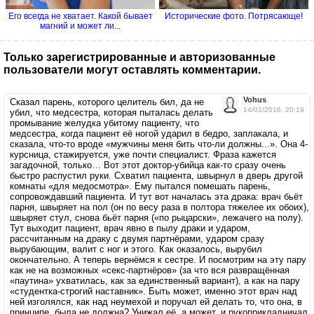
Его всегда не хватает. Какой бывает
Исторические фото. Потрясающе!
магний и может ли...
Только зарегистрированные и авторизованные
пользователи могут оставлять комментарии.
Vohus
Сказал парень, которого целитель бил, да не
14/01/2016, 20:19
убил, что медсестра, которая пыталась делать
промывание желудка убитому пациенту, что
медсестра, когда пациент её ногой ударил в бедро, заплакала, и
сказала, что-то вроде «мужчины меня бить что-ли должны...». Она 4-
курсница, стажируется, уже почти специалист. Фраза кажется
загадочной, только… Вот этот доктор-убийца как-то сразу очень
быстро распустил руки. Схватил пациента, швырнул в дверь другой
комнаты «для медосмотра». Ему пытался помешать парень,
сопровождавший пациента. И тут вот началась эта драка: врач бьёт
парня, швыряет на пол (он по весу раза в полтора тяжелее их обоих),
швыряет стул, снова бьёт парня («по рыцарски», лежачего на полу).
Тут выходит пациент, врач явно в пылу драки и ударом,
рассчитанным на драку с двумя партнёрами, ударом сразу
вырубающим, валит с ног и этого. Как оказалось, вырубил
окончательно. А теперь вернёмся к сестре. И посмотрим на эту пару
как не на возможных «секс-партнёров» (за что вся развращённая
«паутина» ухватилась, как за единственный вариант), а как на пару
«студентка-строгий наставник». Быть может, именно этот врач над
ней изголялся, как над неумехой и поручал ей делать то, что она, в
принципе, была не должна? Унижал её, а может, и рукоприкладничал