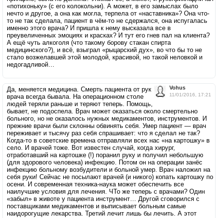
«потихоньку» (с его колокольни). А может, в его замыслах было
нечто и другое, а она как могла, терпела от «наставника»? Она что-
то не так сделала, пациент в чём-то не сдержался, она испугалась
именно этого врача? И пришла к нему высказала все в
преувеличенных эмоциях и красках? И тут его гнев пал на клиента?
А ещё чуть алкоголя (что такому борову стакан спирта
медицинского?), и всё, взыграл «рыцарский дух», во что бы то не
стало возжелавшей этой молодой, красивой, но такой неловкой и
недогадливой…
Vohus
Да, меняется медицина. Смерть пациента от рук
11/01/2016, 17:21
врача всегда бывала. На операционном столе
людей теряли раньше и теряют теперь. Помощь,
бывает, не подоспела. Врач может оказаться около смертельно
больного, но не оказалось нужных медикаментов, инструментов. И
прежние врачи были склонны обвинять себя. Умер пациент — врач
переживает и тысячу раз себя спрашивает: что я сделал не так?
Когда-то в советские времена отправляли всех нас «на картошку» в
село. И врачей тоже. Вот известен случай, когда хирург,
отработавший на картошке (!) поранил руку и получил небольшую
(для здорового человека) инфекцию. Потом он на операции занёс
инфекцию больному возбудители и больной умер. Врач наложил на
себя руки! Сейчас не посылают врачей (и никого) копать картошку по
осени. И современная техника-наука может обеспечить все
наилучшие условия для лечения. ЧТо же теперь с врачами? Один
«забыл» в животе у пациента инструмент… Другой сговорился с
поставщиками медикаментов и выписывает больным самые
наидорогущие лекарства. Третий лечит лишь бы лечить. А этот