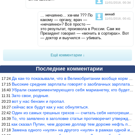
11/01/2016, 00:34
аннаб
… нечаянно… хм-мм ??? По
11/01/2016, 00:41
какому — органу, врач —
«нечаянно»? Всё просто —
это результат, произвола в России. Сам же
Президент говорил — «мочить в сортирах». Вот
— доктор и выучился — убивать.
Ещё комментарии ↓
Последние комментарии
Да как-то показывали, что в Великобритании вообще корм для живот
17:24
Высокие средние зарплаты говорят о заоблачных зарплатах определё
17:15
Убрали скамприментирующего себя марианетку, кто будет следующим…
16:40
Зато свои, родные.
11:31
вот у нас бензин и пропал.
20:23
сейчас все будут как у нас обнуляться.
16:27
Один из самых грешных грехов — считать себя непогрешимым.
22:42
То, что заявлено в заголовке статьи противоречит утверждению &qu
16:39
как сказал Путин, чем дороже доллар тем дороже нефть продадим.
20:11
Замена одного «нуля» на другого «нуля» в рамках одной и той же с
17:18