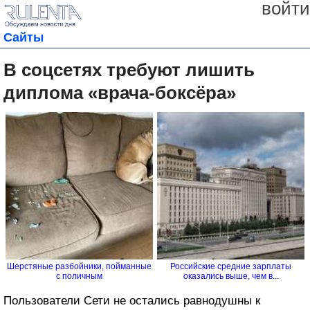
войти
Сайты
В соцсетях требуют лишить
диплома «врача-боксёра»
Шерстяные разбойники, пойманные
Российские средние зарплаты
с поличным
оказались выше, чем в...
Пользователи Сети не остались равнодушны к