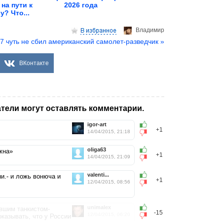
на пути к
2026 года
? Что...
Владимир
7 чуть не сбил американский самолет-разведчик »
ВКонтакте
тели могут оставлять комментарии.
igor-art
+1
14/04/2015, 21:18
oliga63
жна»
+1
14/04/2015, 21:09
valenti...
ни.- и ложь вонюча и
+1
12/04/2015, 08:56
unimalex
вшим танкистом-
-15
12/04/2015, 06:20
оказывать, что у России