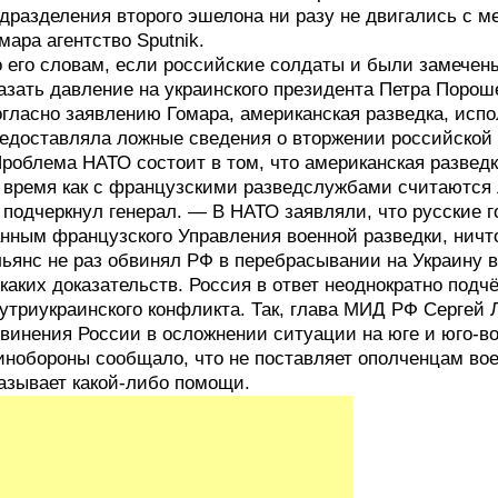
дразделения второго эшелона ни разу не двигались с м
мара агентство Sputnik.
 его словам, если российские солдаты и были замечены
азать давление на украинского президента Петра Пороше
гласно заявлению Гомара, американская разведка, испо
едоставляла ложные сведения о вторжении российской 
роблема НАТО состоит в том, что американская развед
 время как с французскими разведслужбами считаются
подчеркнул генерал. — В НАТО заявляли, что русские го
нным французского Управления военной разведки, ничто
ьянс не раз обвинял РФ в перебрасывании на Украину в
каких доказательств. Россия в ответ неоднократно подч
утриукраинского конфликта. Так, глава МИД РФ Сергей 
винения России в осложнении ситуации на юге и юго-во
нобороны сообщало, что не поставляет ополченцам вое
азывает какой-либо помощи.