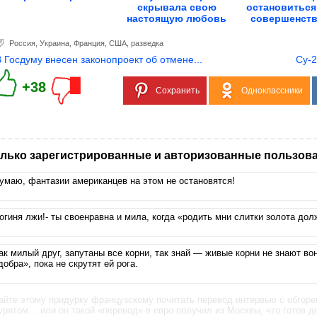
скрывала свою
остановиться 
настоящую любовь
совершенству
всю...
Россия
,
Украина
,
Франция
,
США
,
разведка
В Госдуму внесен законопроект об отмене...
Су-2
+38
Сохранить
Одноклассники
лько зарегистрированные и авторизованные пользова
умаю, фантазии американцев на этом не остановятся!
огиня лжи!- ты своенравна и мила, когда «родить мни слитки золота дол
ак милый друг, запутаны все корни, так знай — живые корни не знают во
добра», пока не скрутят ей рога.
айте этому придурку французскому почитать перевод интервью с обгоре
урятом… или он такой «перевод» в евро получил из Москвы, что готов д