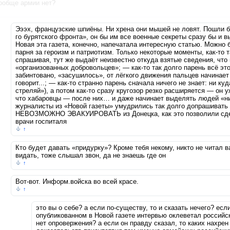
ообще армии нет?
Эээх, французские шпиёны. Ни хpeна они мышей не ловят. Пошли б
го бурятского фронта», он бы им все военные секреты сразу бы и 
Новая эта газета, конечно, напечатала интересную статью. Можно
парня за героизм и патриотизм. Только некоторые моменты, как-то т
спрашивая, тут же выдаёт неизвестно откуда взятые сведения, чт
«организованных добровольцев»; — как-то так долго парень всё это
забинтовано, «засушилось», от лёгкого движения пальцев начинает 
говорит...; — как-то странно парень сначала ничего не знает: ни куд
стреляй»), а потом как-то сразу кругозор резко расширяется — он у
что хабаровцы — после них… и даже начинает выделять людей «ни
журналисты из «Новой газеты» умудрились так долго допрашивать л
НЕВОЗМОЖНО ЭВАКУИРОВАТЬ из Донецка, как это позволили сдела
врачи госпиталя
↑
Кто будет давать «придурку»? Кроме тебя некому, никто не читал в
видать, тоже слышал звон, да не знаешь где он
↑
Вот-вот. Информ.войска во всей красе.
↑
это вы о себе? а если по-существу, то и сказать нечего? есл
опубликованном в Новой газете интервью оклеветал российс
нет опровержения? а если он правду сказал, то каких нахре