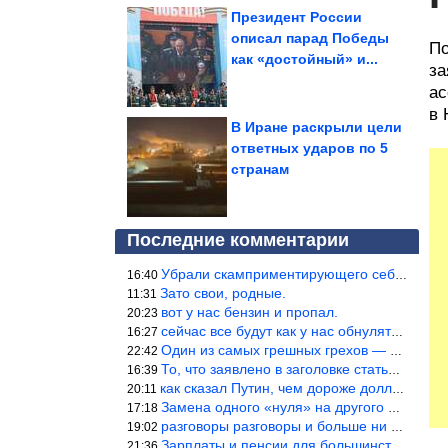
Президент России
описал парад Победы
По
как «достойный» и...
за
ас
в 
В Иране раскрыли цели
ответных ударов по 5
странам
Последние комментарии
Убрали скамприментирующего себя марианетку, кто будет следующим…
16:40
Зато свои, родные.
11:31
вот у нас бензин и пропал.
20:23
сейчас все будут как у нас обнуляться.
16:27
Один из самых грешных грехов — считать себя непогрешимым.
22:42
То, что заявлено в заголовке статьи противоречит утверждению &qu
16:39
как сказал Путин, чем дороже доллар тем дороже нефть продадим.
20:11
Замена одного «нуля» на другого «нуля» в рамках одной и той же с
17:18
разговоры разговоры и больше ни чего 9я часть балабола.
19:02
Зарплаты и пенсии для большинства населения в регионах нищенские
21:36