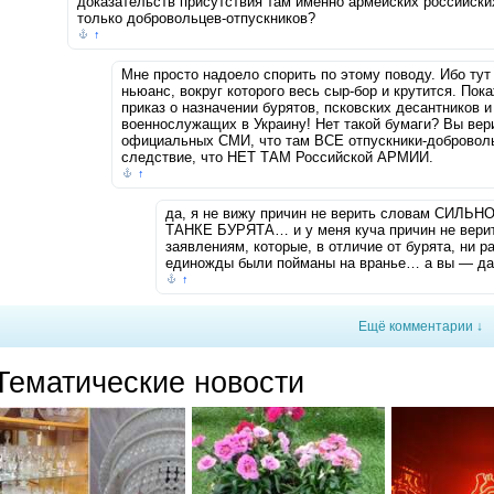
доказательств присутствия там именно армейских российских
только добровольцев-отпускников?
↑
Мне просто надоело спорить по этому поводу. Ибо тут
ньюанс, вокруг которого весь сыр-бор и крутится. 
приказ о назначении бурятов, псковских десантников и
военнослужащих в Украину! Нет такой бумаги? Вы ве
официальных СМИ, что там ВСЕ отпускники-добровольц
следствие, что НЕТ ТАМ Российской АРМИИ.
↑
да, я не вижу причин не верить словам СИЛ
ТАНКЕ БУРЯТА… и у меня куча причин не вер
заявлениям, которые, в отличие от бурята, ни ра
единожды были пойманы на вранье… а вы — да 
↑
Ещё комментарии ↓
Тематические новости