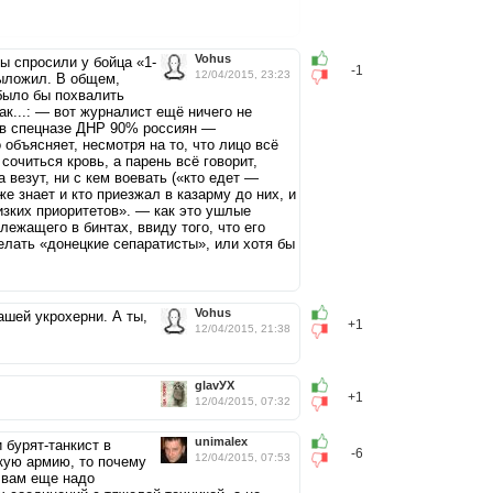
Vohus
ы спросили у бойца «1-
-1
12/04/2015, 23:23
выложил. В общем,
 было бы похвалить
ак...: — вот журналист ещё ничего не
о в спецназе ДНР 90% россиян —
 объясняет, несмотря на то, что лицо всё
сочиться кровь, а парень всё говорит,
а везут, ни с кем воевать («кто едет —
же знает и кто приезжал в казарму до них, и
зких приоритетов». — как это ушлые
ежащего в бинтах, ввиду того, что его
ть «донецкие сепаратисты», или хотя бы
Vohus
ашей укрохерни. А ты,
+1
12/04/2015, 21:38
glavУХ
+1
12/04/2015, 07:32
unimalex
и бурят-танкист в
-6
12/04/2015, 07:53
кую армию, то почему
н вам еще надо