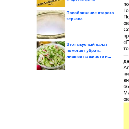
по
Го
Преображение старого
По
зеркала
ок
удивительно мягким и...
всегда будет
По этому рецепту
Со
пр
«П
Этот вкусный салат
то
помогает убрать
— 
лишнее на животе и...
«колбасного короля»...
бывшая жена
да
Как живёт в свои 56
Ал
ни
вн
об
Ми
ок