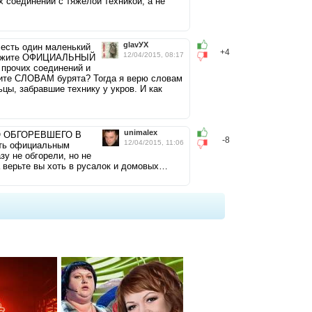
 соединений с тяжелой техникой, а не
glavУХ
 есть один маленький
+4
12/04/2015, 08:17
Покажите ОФИЦИАЛЬНЫЙ
 прочих соединений и
рите СЛОВАМ бурята? Тогда я верю словам
ы, забравшие технику у укров. И как
unimalex
ЬНО ОБГОРЕВШЕГО В
-8
12/04/2015, 11:06
ить официальным
зу не обгорели, но не
верьте вы хоть в русалок и домовых…