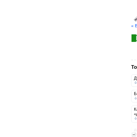
« 
То
Д
Б
К
«
д
б