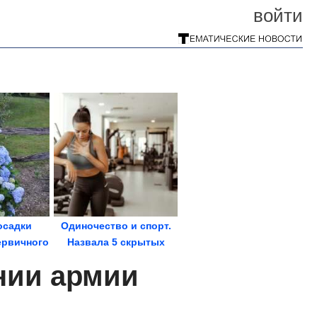
войти
осадки
Одиночество и спорт.
ервичного
Назвала 5 скрытых
а
убийц сердца
нии армии