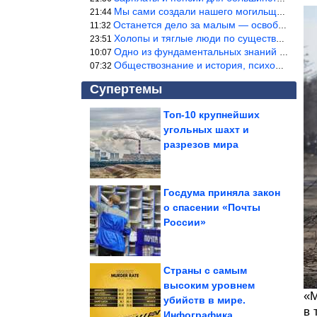
Мы сами создали нашего могильщика, это ИИ. Он нас и похоронит. М
21:44
Останется дело за малым — освободить планету Земля от глупого ви
11:32
Холопы и тяглые люди по существу одно и тоже. Буржуи и холопы сн
23:51
Одно из фундаментальных знаний правды — знание оптимума производ
10:07
Обществознание и история, психология, этика и т.д. относятся к н
07:32
Супертемы
Топ-10 крупнейших
угольных шахт и
Влияние генов на
интеллект меняется со
разрезов мира
взрослением
Госдума приняла закон
о спасении «Почты
Фото, на которых
России»
пушистики без лишних
слов показывают,...
Страны с самым
высоким уровнем
«М
убийств в мире.
Душевные фотографии времён СССР
в 
Инфографика