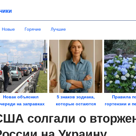
чики
Новые
Горячие
Лучшие
Новак объяснил
5 знаков зодиака,
Правила п
череди на заправках
которые остаются
гортензии и п
атаками БПЛА на...
молодыми и в 50, и в...
уход
США солгали о вторже
России на Украину