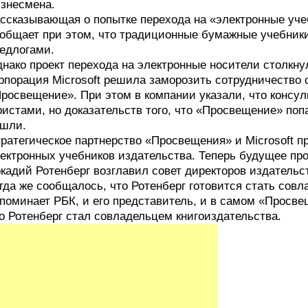
знесмена.
ссказывающая о попытке перехода на «электронные учеб
общает при этом, что традиционные бумажные учебник
едлогами.
нако проект перехода на электронные носители столкн
рпорация Microsoft решила заморозить сотрудничество
росвещение». При этом в компании указали, что консу
истами, но доказательств того, что «Просвещение» поп
шли.
ратегическое партнерство «Просвещения» и Microsoft 
ектронных учебников издательства. Теперь будущее про
кадий Ротенберг возглавил совет директоров издательс
гда же сообщалось, что Ротенберг готовится стать совл
поминает РБК, и его представитель, и в самом «Просв
о Ротенберг стал совладельцем книгоиздательства.