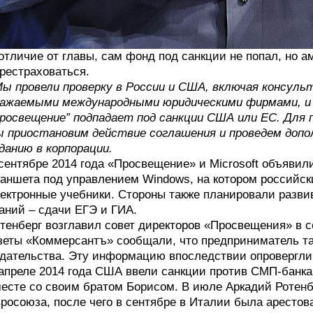
отличие от главы, сам фонд под санкции не попал, но 
рестраховаться.
ы провели проверку в России и США, включая консуль
ажаемыми международными юридическими фирмами, и н
росвещение” подпадает под санкции США или ЕС. Для 
 приостановим действие соглашения и проведем допо
данию в корпорации.
сентябре 2014 года «Просвещение» и Microsoft объявил
аншета под управлением Windows, на котором российск
ектронные учебники. Стороны также планировали разви
аний – сдачи ЕГЭ и ГИА.
тенберг возглавил совет директоров «Просвещения» в се
зеты «Коммерсантъ» сообщали, что предприниматель т
дательства. Эту информацию впоследствии опровергли к
апреле 2014 года США ввели санкции против СМП-банка
есте со своим братом Борисом. В июле Аркадий Ротенб
росоюза, после чего в сентябре в Италии была аресто