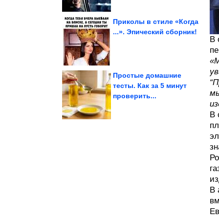
Приколы в стиле «Когда
...». Эпический сборник!
В 
Дайнеко
Куда пропала Виктория
пе
«М
ув
Простые домашние
“П
тесты. Как за 5 минут
мы
проверить...
знаки зодиака
из
Самые бессердечные
В 
пл
эл
зн
Ро
га
из
В 
вм
Ев