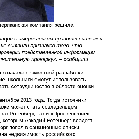
американская компания решила
тации с американским правительством и
е выявили признаков того, что
проверки представленной информации
лнительную проверку», – сообщили
и о начале совместной разработки
ие школьники смогут использовать
вать сотрудничество в области оценки
нтябре 2013 года. Тогда источники
акже может стать совладельцем
ак Ротенберг, так и «Просвещение».
, которым Аркадий Ротенберг владеет
ерг попал в санкционные списки
вана недвижимость российского