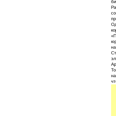
би
Ра
со
пр
Од
ко
«П
юр
на
Ст
эл
Ар
То
на
чт