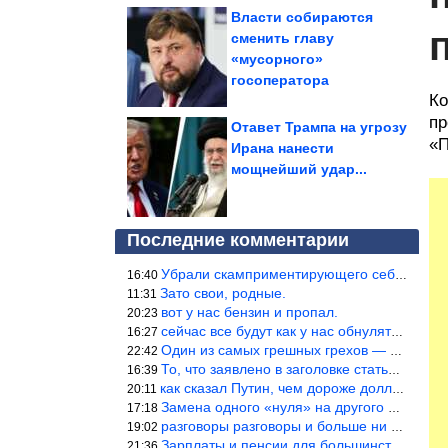
Власти собираются
cменить главу
«мусорного»
госоператора
Ко
пр
Отавет Трампа на угрозу
«П
Ирана нанести
мощнейший удар...
Последние комментарии
Убрали скамприментирующего себя марианетку, кто будет следующим…
16:40
Зато свои, родные.
11:31
вот у нас бензин и пропал.
20:23
сейчас все будут как у нас обнуляться.
16:27
Один из самых грешных грехов — считать себя непогрешимым.
22:42
То, что заявлено в заголовке статьи противоречит утверждению &qu
16:39
как сказал Путин, чем дороже доллар тем дороже нефть продадим.
20:11
Замена одного «нуля» на другого «нуля» в рамках одной и той же с
17:18
разговоры разговоры и больше ни чего 9я часть балабола.
19:02
Зарплаты и пенсии для большинства населения в регионах нищенские
21:36