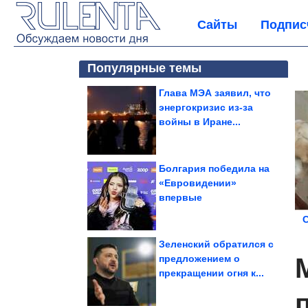
Сайты
Подпис
Популярные темы
Глава МЭА заявил, что
энергокризис из-за
войны в Иране...
Болгария победила на
«Евровидении»
впервые
Зеленский обратился с
предложением о
прекращении огня к...