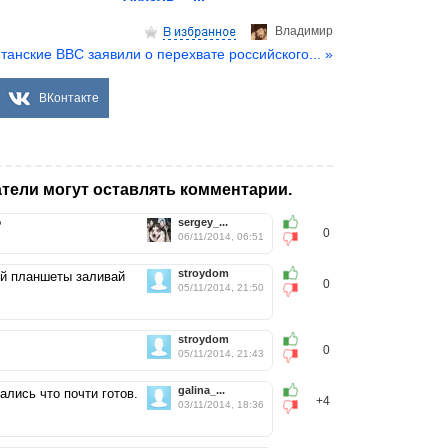
Владимир
танские ВВС заявили о перехвате российского... »
ВКонтакте
тели могут оставлять комментарии.
sergey_...
?
0
06/11/2014, 06:51
stroydom
й планшеты заливай
0
05/11/2014, 21:50
stroydom
0
05/11/2014, 21:43
galina_...
ались что почти готов.
+4
03/11/2014, 18:36