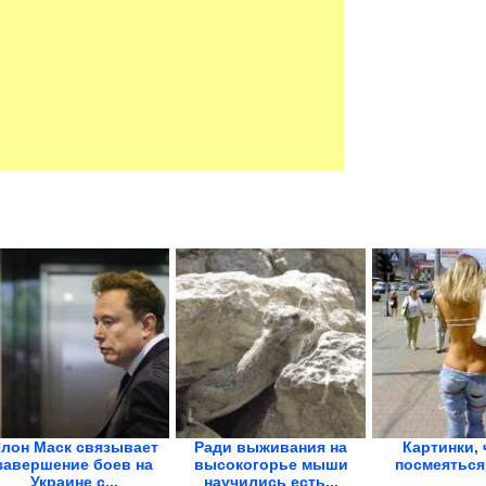
лон Маск связывает
Ради выживания на
Картинки,
завершение боев на
высокогорье мыши
посмеяться
Украине с...
научились есть...