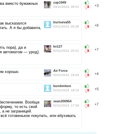
zap1949
тва вместо бумажных
+3
03/11/2014, 09:51
burtseva55
Как высказался
+6
03/11/2014, 05:28
ать. А я бы добавила,
kv127
ть пора), да и
+7
02/11/2014, 20:31
я автоматом — урод).
Air Force
ем хорошо.
+4
02/11/2014, 19:44
kundenkon
+5
02/11/2014, 18:14
sean200954
обеспечением. Вообще
+7
02/11/2014, 17:34
форму, то есть свой
 а не заграницей.
всё готовенькое покупать, или вбухивать