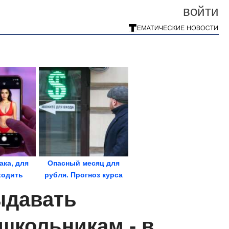
войти
ака, для
Опасный месяц для
ходить
рубля. Прогноз курса
 зубы...
доллара на август...
выдавать
школьникам - в