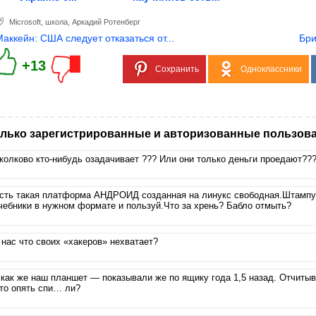
Microsoft
,
школа
,
Аркадий Ротенберг
Маккейн: США следует отказаться от...
Бри
+13
Сохранить
Одноклассники
лько зарегистрированные и авторизованные пользова
колково кто-нибудь озадачивает ??? Или они только деньги проедают??
сть такая платформа АНДРОИД созданная на линукс свободная.Штампу
чебники в нужном формате и пользуй.Что за хрень? Бабло отмыть?
 нас что своих «хакеров» нехватает?
 как же наш планшет — показывали же по ящику года 1,5 назад. Отчитыв
то опять спи… ли?