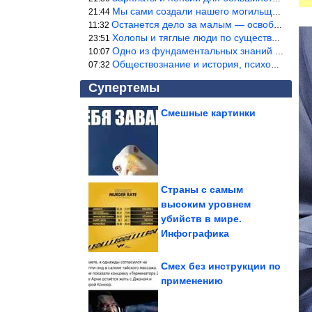
Мы сами создали нашего могильщика, это ИИ. Он нас и похоронит. М
21:44
Останется дело за малым — освободить планету Земля от глупого ви
11:32
Холопы и тяглые люди по существу одно и тоже. Буржуи и холопы сн
23:51
Одно из фундаментальных знаний правды — знание оптимума производ
10:07
Обществознание и история, психология, этика и т.д. относятся к н
07:32
Супертемы
Смешные картинки
Влияние генов на
интеллект меняется со
взрослением
Страны с самым
высоким уровнем
Идея стильного декора
убийств в мире.
для дома из старого
велосипеда
Инфографика
Смех без инструкции по
применению
Простые меры, которые помогут уберечь ноги от варикоза