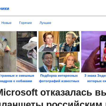
чики
Новые
Горячие
Лучшие
Странные и смешные
Подборка интересных
3 знака Зоди
кадров с собаками
фотографий известных
которых с
людей
налево - как
Microsoft отказалась 
планшеты российским 