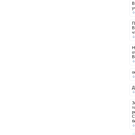
В
у
П
В
ч
Н
о
В
о
Д
З
т
р
С
б