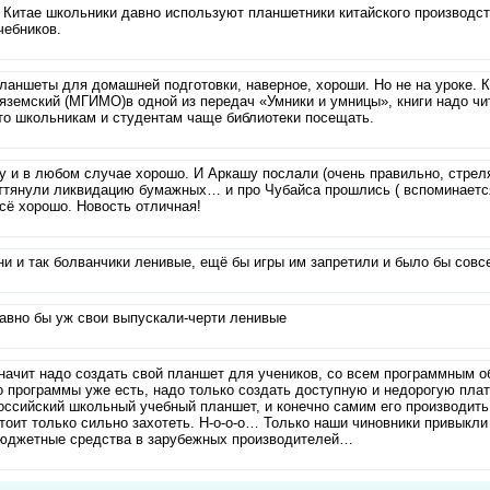
 Китае школьники давно используют планшетники китайского производс
чебников.
ланшеты для домашней подготовки, наверное, хороши. Но не на уроке. 
яземский (МГИМО)в одной из передач «Умники и умницы», книги надо чит
то школьникам и студентам чаще библиотеки посещать.
у и в любом случае хорошо. И Аркашу послали (очень правильно, стреля
ттянули ликвидацию бумажных… и про Чубайса прошлись ( вспоминаетс
сё хорошо. Новость отличная!
ни и так болванчики ленивые, ещё бы игры им запретили и было бы совс
авно бы уж свои выпускали-черти ленивые
начит надо создать свой планшет для учеников, со всем программным 
о программы уже есть, надо только создать доступную и недорогую плат
оссийский школьный учебный планшет, и конечно самим его производить,
тоит только сильно захотеть. Н-о-о-о… Только наши чиновники привыкли 
юджетные средства в зарубежных производителей…