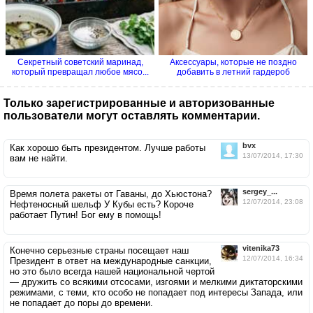
Секретный советский маринад,
Аксессуары, которые не поздно
который превращал любое мясо...
добавить в летний гардероб
Только зарегистрированные и авторизованные
пользователи могут оставлять комментарии.
bvx
Как хорошо быть президентом. Лучше работы
13/07/2014, 17:30
вам не найти.
sergey_...
Время полета ракеты от Гаваны, до Хьюстона?
12/07/2014, 23:08
Нефтеносный шельф У Кубы есть? Короче
работает Путин! Бог ему в помощь!
vitenika73
Конечно серьезные страны посещает наш
12/07/2014, 16:34
Президент в ответ на международные санкции,
но это было всегда нашей национальной чертой
— дружить со всякими отсосами, изгоями и мелкими диктаторскими
режимами, с теми, кто особо не попадает под интересы Запада, или
не попадает до поры до времени.