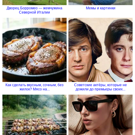
Дворец Борромео — жемчужина
Мемы и картинки
Северной Италии
Как сделать вкусным, сочным, без
Советские актёры, которые не
жилок? Мясо на...
дожили до премьеры своих...