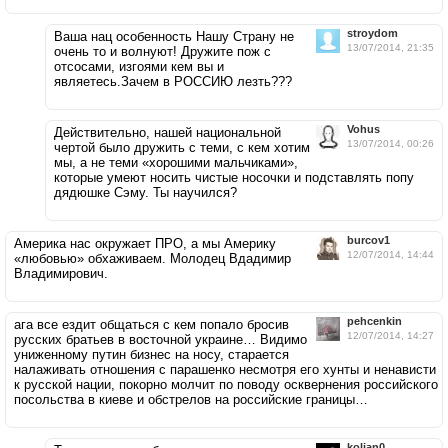
stroydom
Ваша нац особенность Нашу Страну не
13/07/2014, 21:35
очень то и волнуют! Дружите пож с
отсосами, изгоями кем вы и
являетесь.Зачем в РОССИЮ лезть???
Vohus
Действительно, нашей национальной
13/07/2014, 00:26
чертой было дружить с теми, с кем хотим
мы, а не теми «хорошими мальчиками»,
которые умеют носить чистые носочки и подставлять попу
дядюшке Сэму. Ты научился?
burcov1
Америка нас окружает ПРО, а мы Америку
12/07/2014, 14:44
«любовью» обхаживаем. Молодец Вдадимир
Владимирович.
pehcenkin
ага все ездит общаться с кем попало бросив
12/07/2014, 14:27
русских братьев в восточной украине… Видимо
униженному путин бизнес на носу, старается
налаживать отношения с парашенко несмотря его хунты и ненависти
к русской нации, покорно молчит по поводу осквернения российского
посольства в киеве и обстрелов на российские границы…
kolian0...